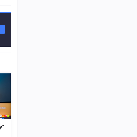
设计文
y”