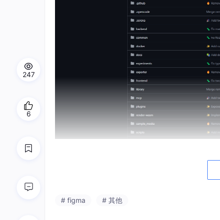
247
6
核心卖点：自己掌控一切
Penpot可以自己部署。用Docker或者Kub
控，不受第三方服务制约。
# figma
# 其他
对普通用户来说，这可能不是必须的。但对有合
业，数据不能出境，不能存放在他人服务器上，P