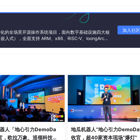
标准存储。SVG、CSS、HTML、JSON，没有私有格式。你的
被格式锁死。
加入社区
基金会孵化的全场景开源操作系统项目，面向数字基础设施四大核
），全面支持 ARM、x86、RISC-V、loongArc
架构
器人「地心引力DemoDa
地瓜机器人“地心引力DemoDa
官，欧拉万象、巡领科技、
收官，超40家资本现场“爆灯”