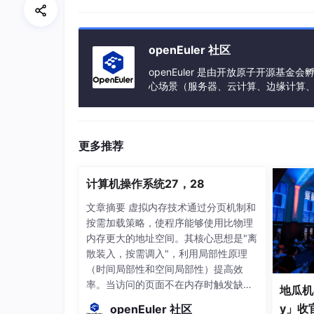
另一个区别：Penpot的所有设计文件基于开放
件可以用任何文本编辑器打开查看，出问题不会
openEuler 社区
openEuler 是由开放原子开源
心场景（服务器、云计算、边缘计算、嵌入式
h、PowerPC、SW-64 等多样性计算
更多推荐
计算机操作系统27，28
文章摘要 虚拟内存技术通过分页机制和
按需加载策略，使程序能够使用比物理
内存更大的地址空间。其核心思想是"离
散装入，按需调入"，利用局部性原理
（时间局部性和空间局部性）提高效
率。当访问的页面不在内存时触发缺页
地瓜机
中断，需从外存调入页面。主要页面置
y」收
openEuler 社区