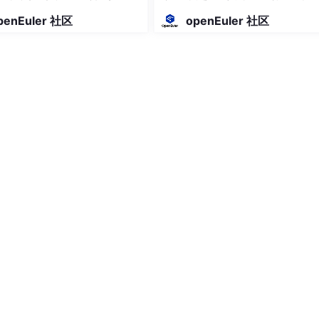
技斩获前三
penEuler 社区
openEuler 社区
从底层就是这么构建的。
SS、SVG和HTML代码。不是你想象中那种半自动导出，而是设计
号、颜色，代码层面的参数直接显示。
Layout。你在设计工具里拖出的布局，背后的计算逻辑跟浏览器渲染页面
终实现的，偏差会明显缩小。