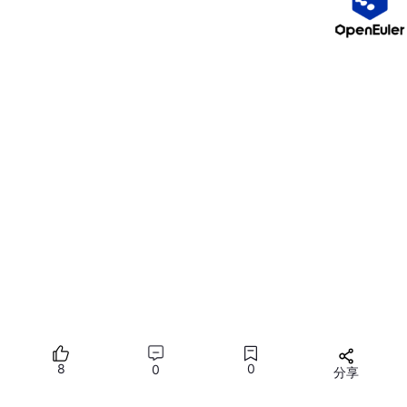
等。
围绕 aiohttp 已经形成了一个完善的生态系统。有各种第三方库可
以扩展它的功能，比如用于模板渲染的 aiohttp-jinja2，用于身份
验证的 aiohttp-security 等。你几乎能找到所有需要的工具。
2. API 设计合理，易于上手
虽然是异步框架，但 aiohttp 的 API 设计非常直观。如果你有同步
编程的经验，很容易就能上手。它的客户端 API 类似于 request
s，服务器端 API 则类似于 Flask，降低了学习成本。
比如发送一个 GET 请求：
import
import
 asyncio

async
 def main():

async
with
 aiohttp.ClientSession() 
as
 session:

8
0
0
分享
async
with
 session.
get
(
'http://python.org'
)
所有评论(0)
print
(
"Status:"
, response.status)
