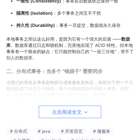
一致性 (Consistency)
：事务前后数据状态保持一致
隔离性 (Isolation)
：多个事务之间互不干扰
持久性 (Durability)
：事务一旦提交，数据就永久保存
本地事务之所以这么好用，是因为它有一个强大的后盾 ——
数据
库
。数据库通过日志和锁机制，完美地实现了 ACID 特性。但本地
事务有一个致命的缺点：它只能控制自己的 "一亩三分地"，管不了
别人的数据库。
二、分布式事务：当多个 "钱袋子" 需要同步
当我们的系统从单体架构拆分成微服务架构后，就相当于把一个大
钱包拆成了好几个小钱包，每个小钱包都由不同的人保管。这时
候，如果你想从 A 钱包转 100 块到 B 钱包，就需要：
从 A 钱包里拿出 100 块
点击阅读全文
把这 100 块放到 B 钱包里
# 分布式
# java
# 开发语言
# 微服务
但如果第一步成功了，第二步失败了，那这 100 块就凭空消失
了。这就是分布式事务要解决的核心问题：
如何保证多个独立数据