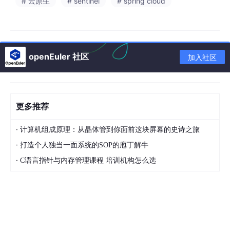
# 云原生
# sentinel
# spring cloud
库操作的原子性
。
在 Seata 出现之前，人们也想了很多办法来解决这个问题，比
如：
openEuler 社区
加入社区
2PC (两阶段提交)
：准备阶段→提交阶段，但性能差，容易
阻塞
TCC (补偿事务)
：Try→Confirm→Cancel，侵入性强，开发
成本高
更多推荐
SAGA 模式
：长事务拆分成短事务，通过补偿机制保证一致
性，复杂度高
·
计算机组成原理：从晶体管到你面前这块屏幕的史诗之旅
·
打造个人独当一面系统的SOP的庖丁解牛
这些方案要么性能差，要么开发成本高，要么复杂度高，都不是完
·
C语言指针与内存管理课程 培训机构怎么选
美的解决方案。直到 Seata 的出现，才让分布式事务变得简单易
用。
三、Seata 登场：分布式事务的 "大管家"
Seata 是阿里
开源
的一款分布式事务解决方案，它的全称是
Simpl
e Extensible Autonomous Transaction Architecture
，也就是