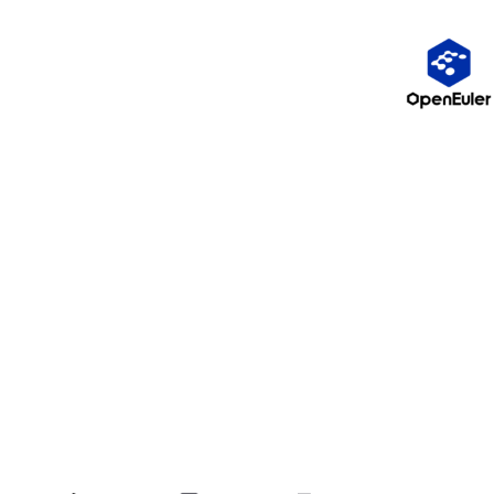
"简单可扩展自治事务架构"。正如它的名字一样，Seata 的设计理
念就是
简单、高效、对业务无侵入
。
Seata 的核心思想是：
把一个分布式事务看成是一个全局事务，下
面包含若干个分支事务。每个分支事务其实就是一个本地事务。S
eata 负责协调所有的分支事务，要么全部提交，要么全部回滚。
听起来是不是很简单？但实现起来可没那么容易。Seata 通过三个
核心组件来实现这个功能。
四、Seata 的核心 "三剑客"：TC、TM、RM
Seata 的架构非常清晰，主要由三个核心组件组成：
1. TC (Transaction Coordinator) - 事务协调者
TC 是 Seata 的 "大脑"，负责全局事务的协调和管理。它维护着全
局事务和分支事务的状态，接收 TM 的提交和回滚请求，并通知所
有 RM 进行提交或回滚。
2. TM (Transaction Manager) - 事务管理器
TM 是全局事务的发起者。它负责开启一个全局事务，并最终向 T