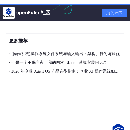
openEuler 社区
加入社区
更多推荐
（3）弹出安装向导，点
下一步
·
[操作系统]操作系统文件系统与输入输出：架构、行为与调优
（4）同意许可协议 → 下一步
·
那是一个不眠之夜：我的四次 Ubuntu 系统安装回忆录
（5）安装路径
默认不要改
→ 下一步
·
2026 年企业 Agent OS 产品选型指南：企业 AI 操作系统如何连接数据、系统、流程与多 Agent
（6）选组件默认勾选就行 → 下一步
（7）用户体验计划两个勾
全部去掉
→ 下一步
（8）快捷方式默认 → 下一步
（9）点
安装
，等几分钟跑完