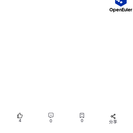
10.最后点
完成
注意：打开 VMware 17.5弹出激活窗口时：直接选：我仅用于个
人 / 非商业用途不用输序列号、不用注册、不用登录👉 点继续，
直接进主界面，全功能正常用。（试用30天）
4
0
0
分享
所有评论(0)