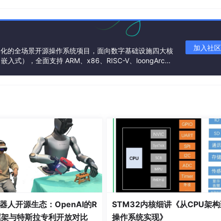
/技术
典型场景
 API/SSH/WMI
云主机监控
ux内核探针
容器网络性能分析
加入社区
基金会孵化的全场景开源操作系统项目，面向数字基础设施四大核
Telemetry SDK
应用性能追踪
），全面支持 ARM、x86、RISC-V、loongArc
架构
p接收器
网络设备告警
器人开源生态：OpenAI的R
STM32内核细讲《从CPU架
框架与特斯拉专利开放对比
操作系统实现》