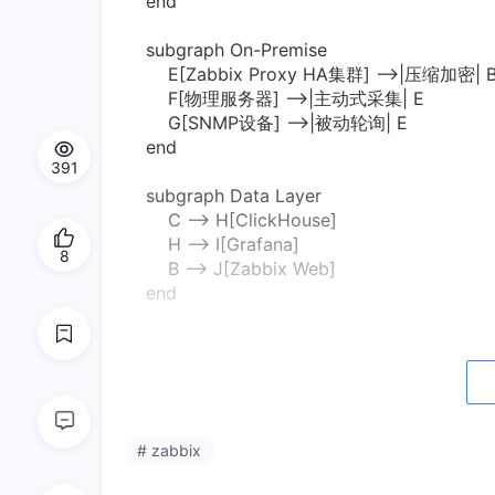
end
subgraph On-Premise
E[Zabbix Proxy HA集群] -->|压缩加密| 
F[物理服务器] -->|主动式采集| E
G[SNMP设备] -->|被动轮询| E
end
391
subgraph Data Layer
C --> H[ClickHouse]
H --> I[Grafana]
8
B --> J[Zabbix Web]
end
J -->|告警通知| K[用户终端]
K -->|动作执行| M[自动化脚本]
三、核心功能模块
# zabbix
1. 数据采集矩阵