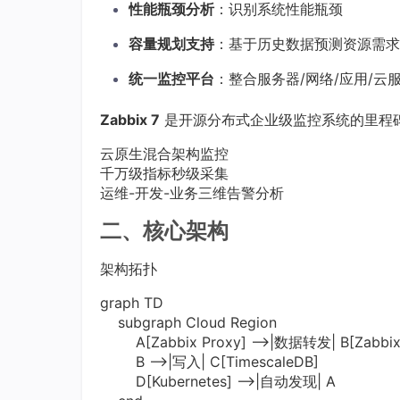
性能瓶颈分析
：识别系统性能瓶颈
容量规划支持
：基于历史数据预测资源需求
统一监控平台
：整合服务器/网络/应用/云
Zabbix 7
是开源分布式企业级监控系统的里程
云原生混合架构监控
千万级指标秒级采集
运维-开发-业务三维告警分析
二、核心架构
架构拓扑
graph TD
subgraph Cloud Region
A[Zabbix Proxy] -->|数据转发| B[Zabbix 
B -->|写入| C[TimescaleDB]
D[Kubernetes] -->|自动发现| A