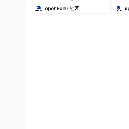
终极形态？
四、自动发现机制
openEuler 社区
o
sequenceDiagram
自动发现->>网络设备: 发送扫描请求
网络设备-->>自动发现: 返回设备信息
自动发现->>Zabbix Server: 提交发现结果
Zabbix Server->>配置数据库: 创建主机/监
Zabbix Server->>告警系统: 配置默认告警
五、应用场景
动态数据流
：通过
journey
图展示端到
混合架构
：
flowchart
直观显示跨云/边
优先级矩阵
：
quadrantChart
帮助识别
演进路径
：
gantt
图展示不同行业的监控
实时交互
：所有图表支持在支持 Mermaid 