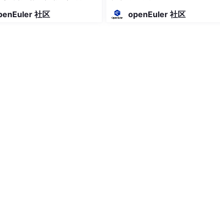
penEuler 社区
openEuler 社区
控项
规则
端监控流程，清晰表达数据从采集到分析的完整生命周期
/私有环境的统一监控方案
监控指标的价值密度，指导资源分配
方案技术演进路线
的平台（如 Zabbix/Grafana）中点击钻取