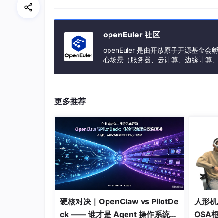
采集方式
协议
Agentless
HTTP
openEuler 社区
eBPF
Lin
openEuler 是由开放原子开源
OTel
Open
心场景（服务器、云计算、边缘计算、嵌入式
h、PowerPC、SW-64 等多样性计算
SNMP Traps
Tra
更多推荐
2. 可视化革命
Zabbix 7: 拖拽式设计器，支持：
* PromQL直查
* 拓扑图自动生成
* 业务服务树热力图
3. 安全加固
# 新增安全特性
- 动态密钥认证（取代静态API Key）
- TLS 1.3全链路加密
硬核对决｜OpenClaw vs PilotDe
人形机
- RBAC权限颗粒度控制到字段级
ck —— 谁才是 Agent 操作系统的
OSA