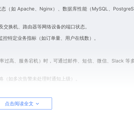
pache、Nginx）、数据库性能（MySQL、PostgreS
及交换机、路由器等网络设备的端口状态。
式监控特定业务指标（如订单量、用户在线数）。
率过高、服务宕机）时，可通过邮件、短信、微信、Slack 等
略（如多次告警未处理时通知上级）。
等），实时展示监控数据趋势。
点击阅读全文
方便管理员快速掌握系统状态。
tgreSQL）中，可用于趋势分析和容量规划。