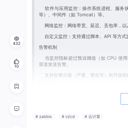
软件与应用监控：操作系统进程、服务状态（如 A
等）、中间件（如 Tomcat）等。
网络监控：网络带宽、延迟、丢包率，以
自定义监控：支持通过脚本、API 等方
432
告警机制
当监控指标超过预设阈值（如 CPU 使用
渠道发送告警。
10
支持告警分级（严重、警告等）和升级策
数据可视化与分析
提供丰富的图表（折线图、柱状图、饼图
支持自定义仪表盘，集中展示关键指标，
# zabbix
# ci/cd
# 云计算
历史数据存储在数据库（如 MySQL、Pos