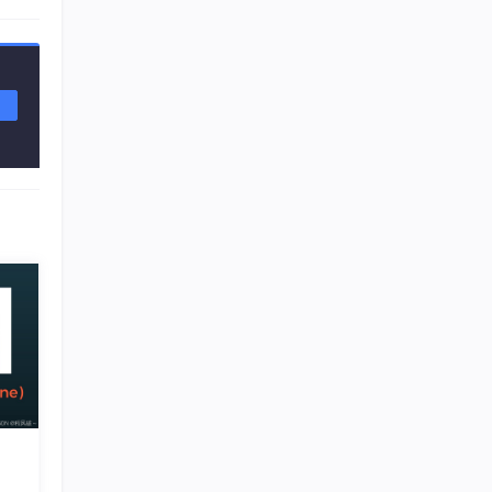
工作
控效