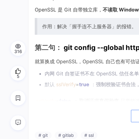
OpenSSL 是 Git 自带独立库，
不读取 Windo
作用：解决「握手连不上服务器」的报错。
第二句：
git config --global htt
316
就算换成 OpenSSL，OpenSSL 自己也有可
内网 Git 自签证书不在 OpenSSL 信任名
5
默认
sslVerify
=
true
：
强制校验证书合法
sslVerify
=
false
=
取消证书真假检查
只要能连
作用：解决「证书校验失败拒绝克隆」。
# git
# gitlab
# ssl
组合逻辑串联