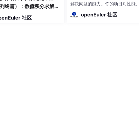
解决问题的能力。你的项目对性能
列终篇）：数值积分求解器
迟或资源消耗有极端要求（如游戏
模型数值排错
openEuler 社区
penEuler 社区
频交易、操作系统、嵌入式系统）
需要直接操作硬件或进行系统级编
你希望深入理解计算机底层原理，
求极致的代码控制力。你的职业规
向游戏开发、系统软件、