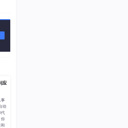
不
法到应
从事
自动
和代
。你
维和