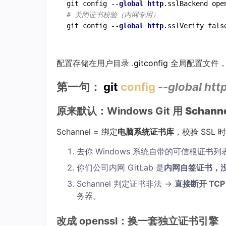
git config --
global
http
# 关闭证书校验（内网专用）
git config --
global
http
配置存储在用户目录
.gitconfig
全局配置文件，
第一句：
git
config
--global htt
原来默认：Windows Git 用
Schan
Schannel = 绑定
电脑系统证书库
，校验 SSL 
去你 Windows 系统自带的可信根证书列表查
你们公司内网 GitLab 是
内网自签证书，
Schannel 判定证书非法 →
直接断开 TCP 握手
务器。
改成 openssl：换一套独立证书引擎