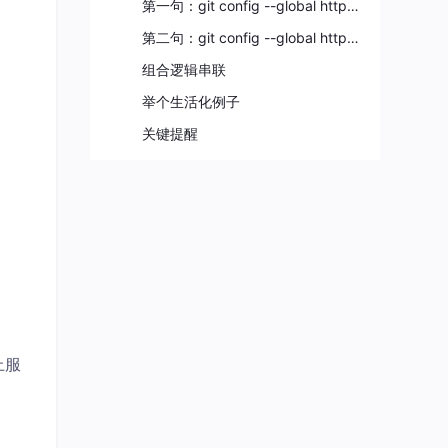
第一句：git config --global http.sslBackend openssl
第二句：git config --global http.sslVerify false
组合逻辑串联
举个生活化例子
关键提醒
上服