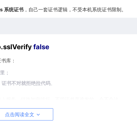
ws 系统证书
，自己一套证书逻辑，不受本机系统证书限制。
p.sslVerify
false
信证书库：
单里；
，证书不对就拒绝拉代码
。
上服务、链路加密就行，不管证书是谁发的、合不合法。
点击阅读全文