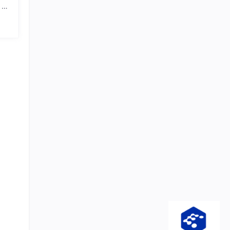
、延
、高
。你
程。
并追
划指