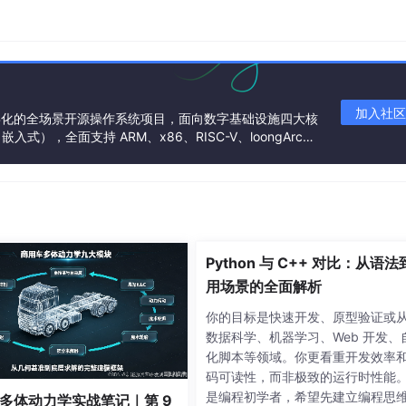
系统证书，能成功和 GitLab 建立 SSL 连接（握手成功）
行数据传输
两步做完 →
git
clone
正常下载代码。
加入社区
基金会孵化的全场景开源操作系统项目，面向数字基础设施四大核
），全面支持 ARM、x86、RISC-V、loongArc
架构
网 GitLab 是公司自制证件，公证处不认，直接拒接见面（连
，不用去公证处，能见面（握手成功）。
假
，直接办事（拉代码）。
Python 与 C++ 对比：从语
用场景的全面解析
你的目标是快速开发、原型验证或
网必须打开
sslVerify
=
true
，防止中间人劫持窃取代码和账号。
数据科学、机器学习、Web 开发、
化脚本等领域。你更看重开发效率
码可读性，而非极致的运行时性能
是编程初学者，希望先建立编程思
多体动力学实战笔记｜第 9