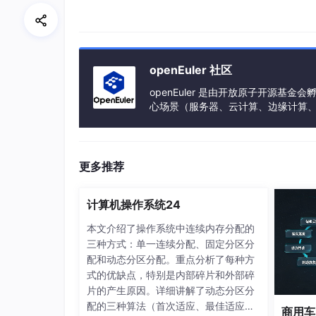
换 openssl → 不再依赖 Windows 
关掉证书校验 → 不校验内网烂证书，放
openEuler 社区
举个生活化例子
openEuler 是由开放原子开源
心场景（服务器、云计算、边缘计算、嵌入式
h、PowerPC、SW-64 等多样性计算
Schannel：去
政府正规公证处
核验证件，内
上）。
openssl：换成
私人核验员（OpenSSL）
更多推荐
sslVerify=false：告诉核验员
不用查证件真
计算机操作系统24
关键提醒
本文介绍了操作系统中连续内存分配的
三种方式：单一连续分配、固定分区分
只适合
公司内网环境
；连 Github/Gitee 外
配和动态分区分配。重点分析了每种方
式的优缺点，特别是内部碎片和外部碎
片的产生原因。详细讲解了动态分区分
配的三种算法（首次适应、最佳适应、
商用车