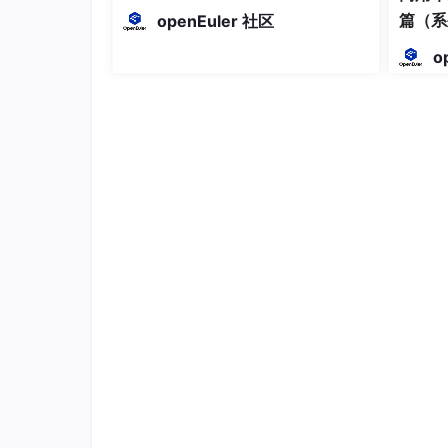
最坏适应）及其特点，通过示例说明如
篇（系
openEuler 社区
何计算内存分配。最后总结了连续分配
选型与
的核心概念和考试重点，强调要掌握碎
o
片问题和分配算法的应用场景。