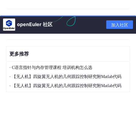
处理效率明显提升，不用再手工去翻结果。
截图能力
openEuler 社区
加入社区
除了基础的 HTTP 探测，httpx 还绑定了 headless 浏览器截图。
开启
-ss
后，工具会对每个目标做页面截图，支持全页面截取、
自定义超时、注入 JavaScript。截图结果还能配合视觉相似度聚
类来用，一眼看出哪些站点用的同一套模板。
更多推荐
输入输出
·
C语言指针与内存管理课程 培训机构怎么选
输入格式支持主机列表、URL 列表、CIDR 网段、Burp Suite XML
导出文件。输出端提供终端实时显示、JSONL、CSV，还能直接
·
【无人机】四旋翼无人机的几何跟踪控制研究附Matlab代码
写入 MongoDB、PostgreSQL、MySQL。响应体可落地存储到本
·
【无人机】四旋翼无人机的几何跟踪控制研究附Matlab代码
地目录，方便事后追溯审计。
安装与基本用法
环境需要 Go >= 1.25.0：
go install 
-
v github.com
/projectdiscovery/
httpx
/cmd