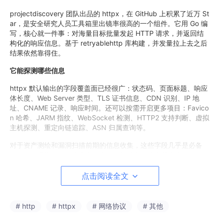
projectdiscovery 团队出品的 httpx，在 GitHub 上积累了近万 St
ar，是安全研究人员工具箱里出镜率很高的一个组件。它用 Go 编
写，核心就一件事：对海量目标批量发起 HTTP 请求，并返回结
构化的响应信息。基于 retryablehttp 库构建，并发量拉上去之后
结果依然靠得住。
它能探测哪些信息
httpx 默认输出的字段覆盖面已经很广：状态码、页面标题、响应
体长度、Web Server 类型、TLS 证书信息、CDN 识别、IP 地
址、CNAME 记录、响应时间。还可以按需开启更多项目：Favico
n 哈希、JARM 指纹、WebSocket 检测、HTTP2 支持判断、虚拟
主机探测、重定向链追踪、ASN 归属查询等。
对于资产测绘和漏洞扫描前期的信息收集，这些字段几乎是必备
项。一句话概括：一个命令下去，目标站点的轮廓就出来了。
匹配与过滤
点击阅读全文
httpx 内置了一套 matcher 和 filter 机制。按状态码筛、按响应体
内容筛、按正则表达式筛、按 CDN 提供商筛、按响应时间筛，都
# http
# httpx
# 网络协议
# 其他
可以做到。举个例子：只保留返回 200 且标题中带 “admin” 的站
点，或排除所有 403 和套了 CDN 的节点。这种筛选逻辑让批量