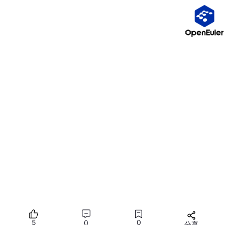
探测单个目标：
echo 
"example.com"
| httpx
批量探测并输出 JSON：
httpx -l targets.txt -
json 
-o results.
筛选返回 200 且标题匹配的站点：
httpx
 -l targets.txt -mc 
200
 -ms 
"管理后台"
开启截图并指定输出目录：
5
0
0
分享