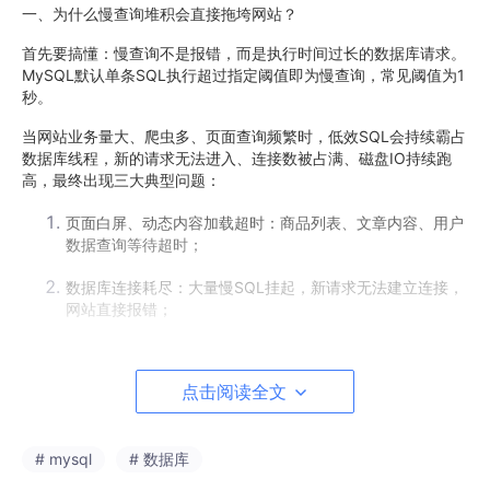
一、为什么慢查询堆积会直接拖垮网站？
首先要搞懂：慢查询不是报错，而是执行时间过长的数据库请求。
MySQL默认单条SQL执行超过指定阈值即为慢查询，常见阈值为1
秒。
当网站业务量大、爬虫多、页面查询频繁时，低效SQL会持续霸占
数据库线程，新的请求无法进入、连接数被占满、磁盘IO持续跑
高，最终出现三大典型问题：
页面白屏、动态内容加载超时：商品列表、文章内容、用户
数据查询等待超时；
数据库连接耗尽：大量慢SQL挂起，新请求无法建立连接，
网站直接报错；
服务器资源隐性跑满：磁盘IO、CPU软中断持续高位，拖垮
整台服务器业务。
点击阅读全文
尤其香港服务器、跨境业务，本身存在轻微跨境网络延迟，叠加数
据库慢查询，双重延迟会直接导致用户体验暴跌、SEO收录异常、
# mysql
# 数据库
转化率下降。