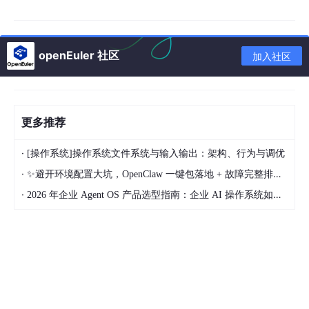
二、快速开启MySQL慢查询日志（临时+永久两种方案）
想要优化，第一步必须开启慢查询日志。MySQL自带慢日志功
能，可精准记录所有超时SQL、执行耗时、扫描行数、执行时间，
openEuler 社区
加入社区
是排查性能问题的唯一权威依据。这里提供生产环境通用的两套配
置，适配MySQL5.7、MySQL8.0全版本。
临时开启（立即生效，重启失效，适合紧急排查）
更多推荐
无需重启数据库，线上业务可直接操作，零风险、不中断服务，适
合临时排查卡顿问题
·
[操作系统]操作系统文件系统与输入输出：架构、行为与调优
·
✨避开环境配置大坑，OpenClaw 一键包落地 + 故障完整排查手册
·
2026 年企业 Agent OS 产品选型指南：企业 AI 操作系统如何连接数据、系统、流程与多 Agent
SET
GLOBAL
 slow_query_log = 
ON
;

# 慢查询阈值：执行超过
1
SET
GLOBAL
 long_query_time = 
1
;

# 记录没有使用索引的
SQL
SET
GLOBAL
 log_queries_not_using_indexes = 
ON