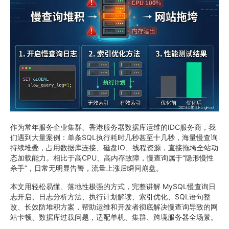
作为常年服务企业集群、香港服务器数据库运维的IDC服务商，我
们遇到大量案例：单条SQL执行耗时几秒甚至十几秒，海量慢查询
持续堆叠，占用数据库连接、磁盘IO、线程资源，直接拖垮全站动
态加载能力。相比于高CPU、高内存故障，慢查询属于“隐形慢性
杀手”，日常无明显告警，流量上涨后瞬间崩盘。
本文用轻松易懂、落地性极强的方式，完整讲解 MySQL慢查询日
志开启、日志分析方法、执行计划解读、索引优化、SQL语句整
改、长效防堆积方案，帮助运维和开发者彻底解决慢查询导致的网
站卡顿、数据库过载问题，适配单机、集群、跨境服务器全场景。