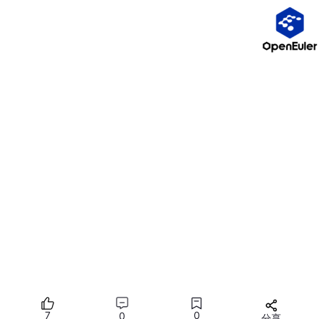
执行完成后，通过 SHOW VARIABLES LIKE ‘%slow_query%’; 即可
查看是否开启成功。
永久开启（写入配置文件，重启永久生效）
长期运维、企业生产环境建议写入my.cnf配置文件，永久生效，
方便持续监控数据库性能。编辑MySQL核心配置文件 /etc/my.cn
f，在[mysqld]模块追加以下参数：
[mysqld]
slow_query_log
 = 
1
slow_query_log_file
long_query_time
 = 
1
log_queries_not_using_indexes
 = 
1
log_slow_admin_statements
 = 
1
‍参数释义：开启慢日志、指定日志存储路径、1秒阈值、记录无索
引SQL、记录慢管理语句。配置保存后重启MySQL即可永久生
效，全程不影响业务长期稳定运行。
7
0
0
分享