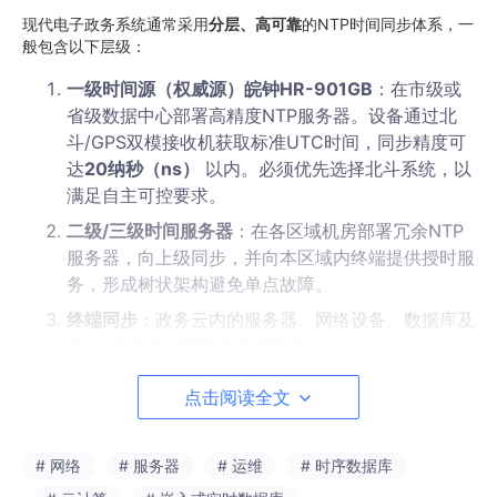
现代电子政务系统通常采用
分层、高可靠
的NTP时间同步体系，一
般包含以下层级：
一级时间源（权威源）皖钟HR-901GB
：在市级或
省级数据中心部署高精度NTP服务器。设备通过北
斗/GPS双模接收机获取标准UTC时间，同步精度可
达
20纳秒（ns）
以内。必须优先选择北斗系统，以
满足自主可控要求。
二级/三级时间服务器
：在各区域机房部署冗余NTP
服务器，向上级同步，并向本区域内终端提供授时服
务，形成树状架构避免单点故障。
终端同步
：政务云内的服务器、网络设备、数据库及
办公PC通过NTP协议自动同步。
点击阅读全文
三、关键选型指标与合规要求
根据《互联网政务应用安全管理规定》及等保三级要求，政务NTP
服务器选型需重点关注：
# 网络
# 服务器
# 运维
# 时序数据库