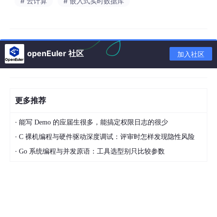
# 云计算
# 嵌入式实时数据库
国产化自主可控
：核心硬件（芯片、主板）与软件需
采用国产方案，如飞腾/海光CPU及国产操作系统，从
源头规避“后门”风险。设备须符合信创产品目录及国
家密码应用管理要求。
高精度与高稳守时
：选型需关注
守时能力
。当卫星信
openEuler 社区
加入社区
号丢失时（如机房故障或干扰），设备应内置
铷原子
钟
或
恒温晶振
保持高精度输出。铷钟守时精度可达
优
于500纳秒/天
，确保断网期间政务内网时间不紊乱。
更多推荐
高并发处理能力
：政务云需支持海量终端，单台服务
器NTP请求处理能力需达到
25,000次/秒
以上，可同
·
能写 Demo 的应届生很多，能搞定权限日志的很少
步
10万台+
客户端。
·
C 裸机编程与硬件驱动深度调试：评审时怎样发现隐性风险
安全加密认证
：支持MD5、RSA或国密算法加密认
·
Go 系统编程与并发原语：工具选型别只比较参数
证，防止中间人攻击篡改时间。同时支持IPv4/IPv6双
栈。